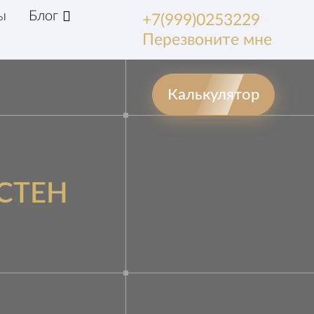
ы
Блог
+7(999)0253229
Перезвоните мне
Калькулятор
СТЕН