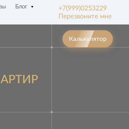
вы
Блог
+7(999)0253229
Перезвоните мне
Калькулятор
ВАРТИР