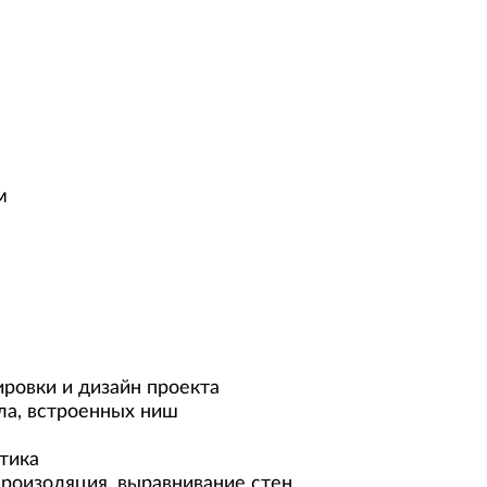
м
ровки и дизайн проекта
ла, встроенных ниш
тика
дроизоляция, выравнивание стен