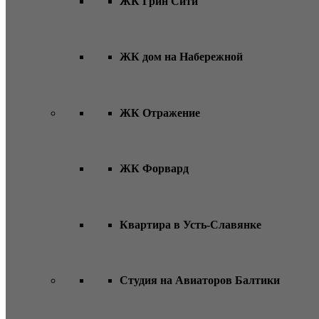
ЖК Грин Сити
ЖК дом на Набережной
ЖК Отражение
ЖК Форвард
Квартира в Усть-Славянке
Студия на Авиаторов Балтики