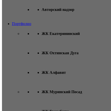
Авторский надзор
Портфолио
ЖК Екатерининский
ЖК Охтинская Дуга
ЖК Алфавит
ЖК Муринский Посад