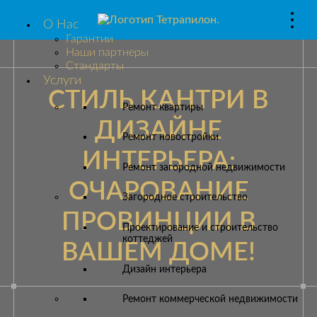
О Нас
Гарантии
Наши партнеры
Стандарты
Услуги
СТИЛЬ КАНТРИ В
Ремонт квартиры
ДИЗАЙНЕ
Ремонт новостройки
ИНТЕРЬЕРА:
Ремонт загородной недвижимости
ОЧАРОВАНИЕ
Загородное строительство
ПРОВИНЦИИ В
Проектирование и строительство
коттеджей
ВАШЕМ ДОМЕ!
Дизайн интерьера
Ремонт коммерческой недвижимости