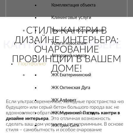
Комплектация объекта
Клининговые услуги
СТИЛЬ КАНТРИ В
Техническое обслуживание
ДИЗАЙНЕ ИНТЕРЬЕРА:
КАНТРИ В ИНТЕРЬЕРЕ
Услуги новосёлам
ОЧАРОВАНИЕ
Авторский надзор
ПРОВИНЦИИ В ВАШЕМ
Портфолио
ДОМЕ!
ЖК Екатерининский
ЖК Охтинская Дуга
ЖК Алфавит
Если ультрасовременные, холодные пространства «из
будущего» или серый бетон большого города вас не
вдохновляют, обратите внимание на
стиль кантри в
ЖК Муринский Посад
дизайне интерьера
. Это отличная возможность
сделать ваш дом уютным и гостеприимным. В основе
ЖК Грин Сити
стиля – самобытность и особое очарование