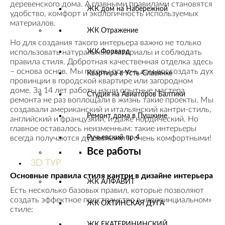
деревенского дома. А главными правилами становятся
ЖК дом на Набережной
удобство, комфорт и экологичность используемых
материалов.
ЖК Отражение
Но для создания такого интерьера важно не только
использовать натуральные материалы и соблюдать
ЖК Форвард
правила стиля. Добротная качественная отделка здесь
– основа основ. Мы готовы помочь вам воссоздать дух
Квартира в Усть-Славянке
провинции в городской квартире или загородном
доме. За 14 лет работы наши опытные мастера
Студия на Авиаторов Балтики
ремонта не раз воплощали в жизнь такие проекты. Мы
создавали американский и итальянский кантри-стиль,
Ремонт дома в Пушкине
английский и французкий, и даже нордический. Но
главное оставалось неизменным: такие интерьеры
Ручьевский пр 4
всегда получаются душевными и очень комфортными!
Все работы
3D ТУР
Основные правила стиля кантри в дизайне интерьера
ЖК АЛФАВИТ
Есть несколько базовых правил, которые позволяют
создать эффектное пространство в «провинциальном»
ЖК ОХТИНСКАЯ ДУГА
стиле:
ЖК ЕКАТЕРИНИНСКИЙ