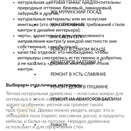
натуральная цветовая гамма: предпочтительны
природные оттенки: бежевый, лавандовый,
ЖК МУРИНСКИЙ ПОСАД
лазурный и другие;
натуральные материалы или их искусная
имитация (это одно из главных требований стиля
ЖК ОТРАЖЕНИЕ
кантри в дизайне интерьера);
черты, характерные для определенного
ЖК GREEN CITY
направления кантри (у каждой местности они
собственные, самобытные);
РЕМОНТ В СТАРОМ ФОНДЕ
качество отделки: это необходимо, чтобы
интерьеры смотрелись естественно и добротно,
АВИАТОРОВ БАЛТИКИ 17
а не казались «дешевой имитацией» стиля
кантри.
РЕМОНТ В УСТЬ-СЛАВЯНКЕ
Выбираем отделочные материалы
РЕМОНТ ДОМА В ПУШКИНЕ
Теплая натуральная древесина – «классика жанра» для
интерьера в стиле кантри. Именно этот материал
РЕМОНТ НА АВИАТОРОВ БАЛТИКИ
задает особенное, уютное настроение такого
Отзывы
пространства. Дерево можно увидеть везде: это и
Блог
облицовка пола (паркет, массивная доска), и предметы
мебели, и балки на потолке. Нередко древесину
Новости
используют и для оформления стен.