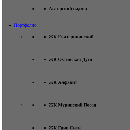
Авторский надзор
Портфолио
ЖК Екатерининский
ЖК Охтинская Дуга
ЖК Алфавит
ЖК Муринский Посад
ЖК Грин Сити