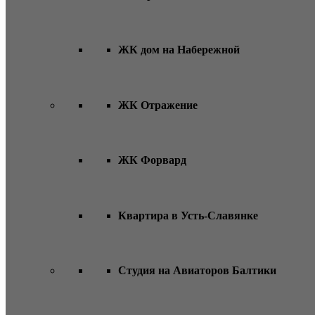
ЖК дом на Набережной
ЖК Отражение
ЖК Форвард
Квартира в Усть-Славянке
Студия на Авиаторов Балтики