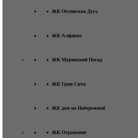
ЖК Охтинская Дуга
ЖК Алфавит
ЖК Муринский Посад
ЖК Грин Сити
ЖК дом на Набережной
ЖК Отражение