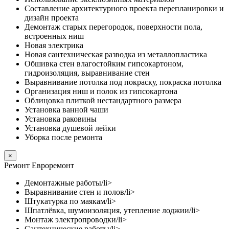
Составление архитектурного проекта перепланировки и
дизайн проекта
Демонтаж старых перегородок, поверхности пола,
встроенных ниш
Новая электрика
Новая сантехническая разводка из металлопластика
Обшивка стен влагостойким гипсокартоном,
гидроизоляция, выравнивание стен
Выравнивание потолка под покраску, покраска потолка
Организация ниш и полок из гипсокартона
Облицовка плиткой нестандартного размера
Установка ванной чаши
Установка раковины
Установка душевой лейки
Уборка после ремонта
×
Ремонт Евроремонт
Демонтажные работы/li>
Выравнивание стен и полов/li>
Штукатурка по маякам/li>
Шпатлёвка, шумоизоляция, утепление лоджии/li>
Монтаж электропроводки/li>
Сантехнические работы/li>