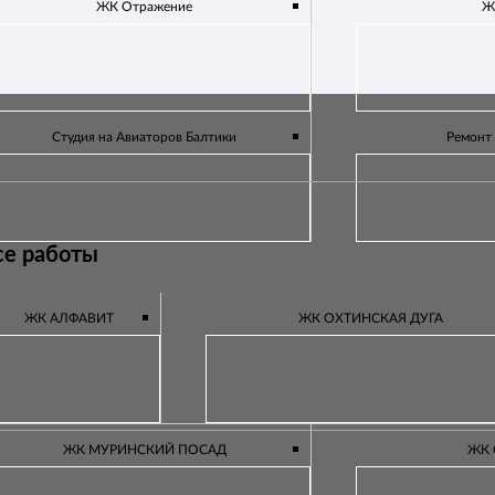
ЖК Отражение
Ж
Студия на Авиаторов Балтики
Ремонт
се работы
ЖК АЛФАВИТ
ЖК ОХТИНСКАЯ ДУГА
ЖК МУРИНСКИЙ ПОСАД
ЖК 