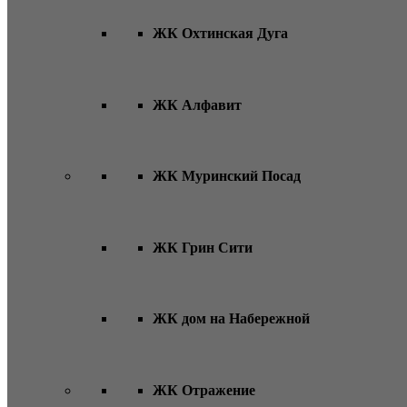
ЖК Охтинская Дуга
ЖК Алфавит
ЖК Муринский Посад
ЖК Грин Сити
ЖК дом на Набережной
ЖК Отражение