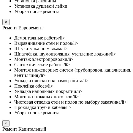
Установка раковины
Установка душевой лейки
Уборка после ремонта
×
Ремонт Евроремонт
Демонтажные работы/li>
Выравнивание стен и полов/li>
Штукатурка по маякам/li>
Шпатлёвка, шумоизоляция, утепление лоджии/li>
Монтаж электропроводки/li>
Сантехнические работы/li>
Монтаж инженерных систем (трубопровод, канализация,
вентиляция)/li>
Укладка плитки и керамогранита/li>
Поклейка обоев/li>
Укладка напольных покрытий/li>
Монтаж натяжных потолков/li>
Чистовая отделка стен и полов по выбору заказчика/li>
Прокладка труб и кабеля/li>
Уборка после ремонта
×
Ремонт Капитальный