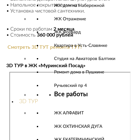
• Напольное покрытие ламинат.
ЖК дом на Набережной
• Установка чистовой сантехники.
ЖК Отражение
• Сроки по работам
2 месяца
.
ЖК Форвард
• Стоимость
360 000 рублей
Квартира в Усть-Славянке
Смотреть 3D ТУТ ремонта ТУТ!
Студия на Авиаторов Балтики
3D ТУР в ЖК «Муринский Посад»
Ремонт дома в Пушкине
Ручьевский пр 4
Все работы
3D ТУР
ЖК АЛФАВИТ
ЖК ОХТИНСКАЯ ДУГА
ЖК ЕКАТЕРИНИНСКИЙ