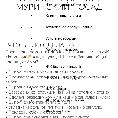
Комплектация объекта
МУРИНСКИЙ ПОСАД
Клининговые услуги
Техническое обслуживание
Услуги новосёлам
ЧТО БЫЛО СДЕЛАНО
Авторский надзор
Произведён ремонт в однокомнатной квартире в ЖК
Портфолио
Муринский Посад по улице Шоссе в Лаврики общей
площадью 36 м2.
ЖК Екатерининский
• Выполнен технический дизайн проект.
• Произведены дополнительные электромонтажные
ЖК Охтинская Дуга
работы.
• Выровнены все стены и пол.
ЖК Алфавит
• Возведены конструкции из ГКЛ на потолке и стенах.
• Сделали разводку коммуникаций в санузлах и кухне.
ЖК Муринский Посад
• Выполнен монтаж теплого пола.
• Укладка кафельной плитки и мозаики в санузле.
ЖК Грин Сити
• Поклеены обои и фотообои.
• Выполнена декоративная штукатурка стен.