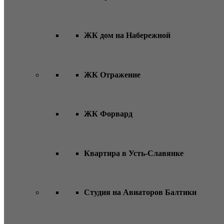
ЖК дом на Набережной
ЖК Отражение
ЖК Форвард
Квартира в Усть-Славянке
Студия на Авиаторов Балтики