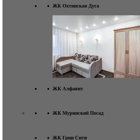
ЖК Охтинская Дуга
ЖК Алфавит
ЖК Муринский Посад
ЖК Грин Сити