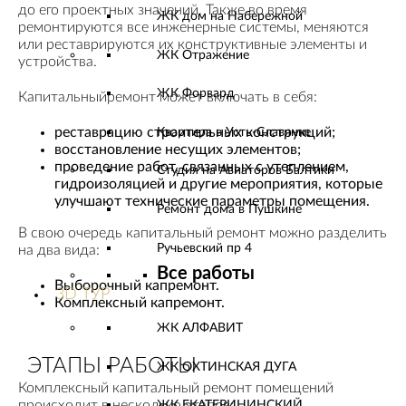
до его проектных значений. Также во время
ЖК дом на Набережной
ремонтируются все инженерные системы, меняются
или реставрируются их конструктивные элементы и
ЖК Отражение
устройства.
ЖК Форвард
Капитальныйремонт может включать в себя:
реставрацию строительных конструкций;
Квартира в Усть-Славянке
восстановление несущих элементов;
проведение работ, связанных с утеплением,
Студия на Авиаторов Балтики
гидроизоляцией и другие мероприятия, которые
улучшают технические параметры помещения.
Ремонт дома в Пушкине
В свою очередь капитальный ремонт можно разделить
Ручьевский пр 4
на два вида:
Все работы
Выборочный капремонт.
3D ТУР
Комплексный капремонт.
ЖК АЛФАВИТ
ЭТАПЫ РАБОТЫ
ЖК ОХТИНСКАЯ ДУГА
Комплексный капитальный ремонт помещений
происходит в несколько этапов:
ЖК ЕКАТЕРИНИНСКИЙ