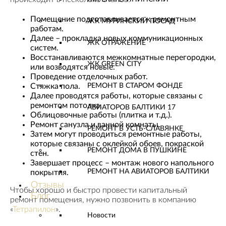
Помещение подготавливается к ремонтным
ЖК МУРИНСКИЙ ПОСАД
работам.
Далее – прокладка новых коммуникационных
ЖК ОТРАЖЕНИЕ
систем.
Восстанавливаются межкомнатные перегородки,
ЖК GREEN CITY
или возводятся новые.
Проведение отделочных работ.
РЕМОНТ В СТАРОМ ФОНДЕ
Стяжка пола.
Далее проводятся работы, которые связаны с
ремонтом потолка.
АВИАТОРОВ БАЛТИКИ 17
Облицовочные работы (плитка и т.д.).
Ремонт санузла и ванной комнаты.
РЕМОНТ В УСТЬ-СЛАВЯНКЕ
Затем могут проводиться ремонтные работы,
которые связаны с оклейкой обоев, покраской
РЕМОНТ ДОМА В ПУШКИНЕ
стен.
Завершает процесс – монтаж нового напольного
РЕМОНТ НА АВИАТОРОВ БАЛТИКИ
покрытия.
Отзывы
Чтобы хорошо и быстро провести капитальный
Блог
ремонт помещения, нужно позвонить в компанию
«
Тетрапилон
».
Новости