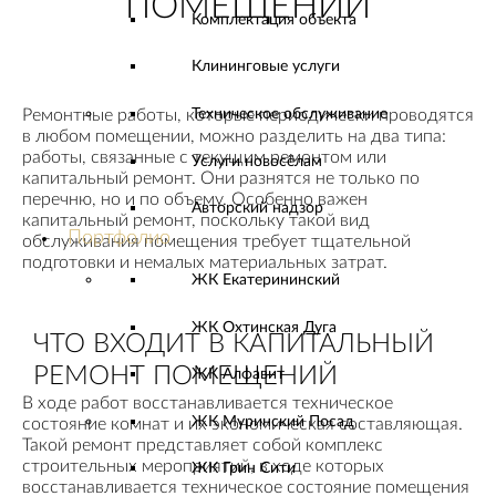
ПОМЕЩЕНИЙ
Комплектация объекта
Клининговые услуги
Ремонтные работы, которые периодически проводятся
Техническое обслуживание
в любом помещении, можно разделить на два типа:
работы, связанные с текущим ремонтом или
Услуги новосёлам
капитальный ремонт. Они разнятся не только по
перечню, но и по объему. Особенно важен
Авторский надзор
капитальный ремонт, поскольку такой вид
Портфолио
обслуживания помещения требует тщательной
подготовки и немалых материальных затрат.
ЖК Екатерининский
ЖК Охтинская Дуга
ЧТО ВХОДИТ В КАПИТАЛЬНЫЙ
РЕМОНТ ПОМЕЩЕНИЙ
ЖК Алфавит
В ходе работ восстанавливается техническое
ЖК Муринский Посад
состояние комнат и их экономическая составляющая.
Такой ремонт представляет собой комплекс
строительных мероприятий, в ходе которых
ЖК Грин Сити
восстанавливается техническое состояние помещения