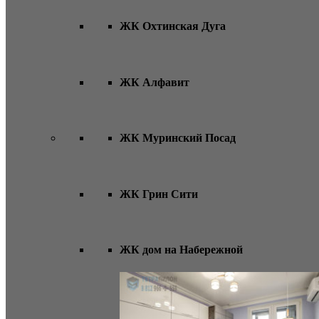
ЖК Охтинская Дуга
ЖК Алфавит
ЖК Муринский Посад
ЖК Грин Сити
ЖК дом на Набережной