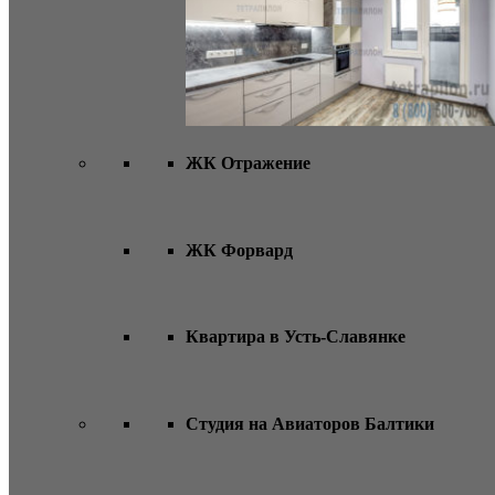
ЖК Отражение
ЖК Форвард
Квартира в Усть-Славянке
Студия на Авиаторов Балтики