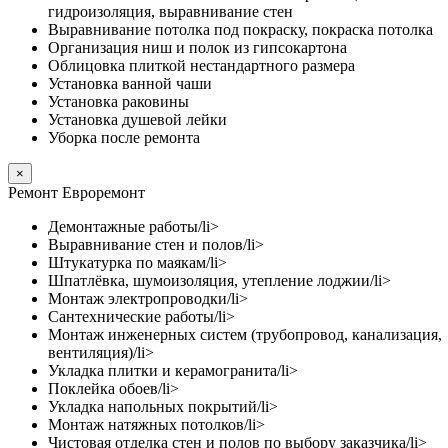
гидроизоляция, выравнивание стен
Выравнивание потолка под покраску, покраска потолка
Организация ниш и полок из гипсокартона
Облицовка плиткой нестандартного размера
Установка ванной чаши
Установка раковины
Установка душевой лейки
Уборка после ремонта
×
Ремонт Евроремонт
Демонтажные работы/li>
Выравнивание стен и полов/li>
Штукатурка по маякам/li>
Шпатлёвка, шумоизоляция, утепление лоджии/li>
Монтаж электропроводки/li>
Сантехнические работы/li>
Монтаж инженерных систем (трубопровод, канализация,
вентиляция)/li>
Укладка плитки и керамогранита/li>
Поклейка обоев/li>
Укладка напольных покрытий/li>
Монтаж натяжных потолков/li>
Чистовая отделка стен и полов по выбору заказчика/li>