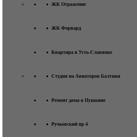
ЖК Отражение
ЖК Форвард
Квартира в Усть-Славянке
Студия на Авиаторов Балтики
Ремонт дома в Пушкине
Ручьевский пр 4