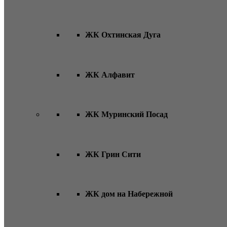
ЖК Охтинская Дуга
ЖК Алфавит
ЖК Муринский Посад
ЖК Грин Сити
ЖК дом на Набережной