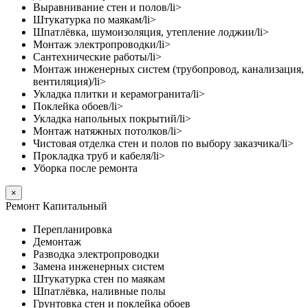
Выравнивание стен и полов/li>
Штукатурка по маякам/li>
Шпатлёвка, шумоизоляция, утепление лоджии/li>
Монтаж электропроводки/li>
Сантехнические работы/li>
Монтаж инженерных систем (трубопровод, канализация,
вентиляция)/li>
Укладка плитки и керамогранита/li>
Поклейка обоев/li>
Укладка напольных покрытий/li>
Монтаж натяжных потолков/li>
Чистовая отделка стен и полов по выбору заказчика/li>
Прокладка труб и кабеля/li>
Уборка после ремонта
×
Ремонт Капитальный
Перепланировка
Демонтаж
Разводка электропроводки
Замена инженерных систем
Штукатурка стен по маякам
Шпатлёвка, наливные полы
Грунтовка стен и поклейка обоев